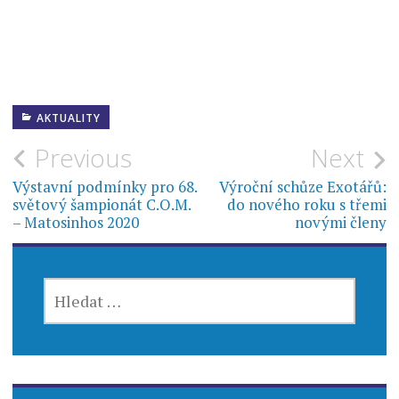
AKTUALITY
Navigace
Previous
Next
pro
Výstavní podmínky pro 68.
Výroční schůze Exotářů:
světový šampionát C.O.M.
do nového roku s třemi
příspěvek
– Matosinhos 2020
novými členy
VYHLEDÁVÁNÍ