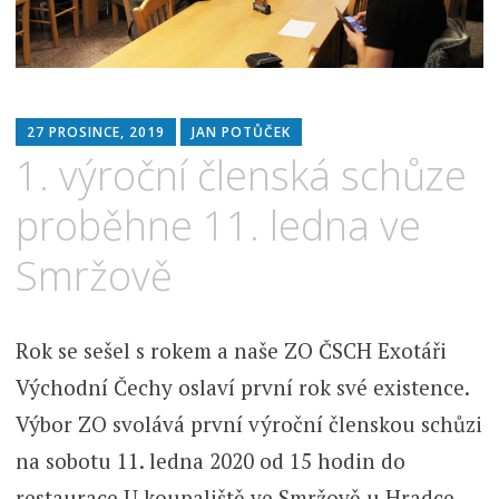
27 PROSINCE, 2019
JAN POTŮČEK
1. výroční členská schůze
proběhne 11. ledna ve
Smržově
Rok se sešel s rokem a naše ZO ČSCH Exotáři
Východní Čechy oslaví první rok své existence.
Výbor ZO svolává první výroční členskou schůzi
na sobotu 11. ledna 2020 od 15 hodin do
restaurace U koupaliště ve Smržově u Hradce